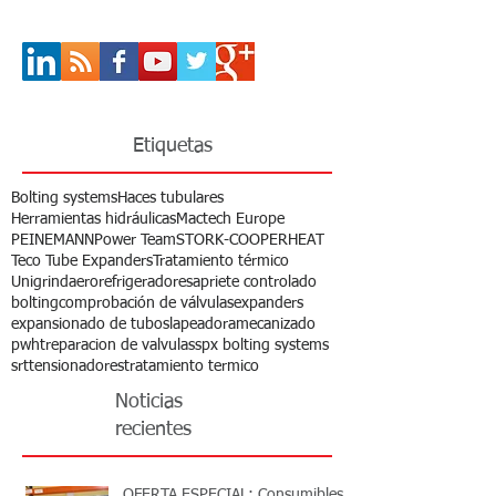
Etiquetas
Bolting systems
Haces tubulares
Herramientas hidráulicas
Mactech Europe
PEINEMANN
Power Team
STORK-COOPERHEAT
Teco Tube Expanders
Tratamiento térmico
Unigrind
aerorefrigeradores
apriete controlado
bolting
comprobación de válvulas
expanders
expansionado de tubos
lapeadora
mecanizado
pwht
reparacion de valvulas
spx bolting systems
srt
tensionadores
tratamiento termico
Noticias
recientes
OFERTA ESPECIAL: Consumibles