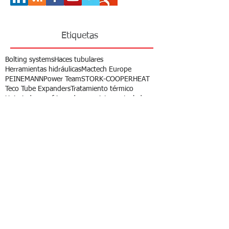
Etiquetas
Bolting systems
Haces tubulares
Herramientas hidráulicas
Mactech Europe
PEINEMANN
Power Team
STORK-COOPERHEAT
Teco Tube Expanders
Tratamiento térmico
Unigrind
aerorefrigeradores
apriete controlado
bolting
comprobación de válvulas
expanders
expansionado de tubos
lapeadora
mecanizado
pwht
reparacion de valvulas
spx bolting systems
srt
tensionadores
tratamiento termico
Noticias
recientes
OFERTA ESPECIAL: Consumibles
tratamiento térmico
20 ago 2018