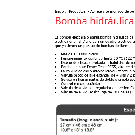
Inicio
>
Productos
>
Apriete y tensionado de pe
Bomba hidráulica
La bomba eléctrica original,bomba hidráulica de
eléctrica original Viene con un cuadro eléctrico s
que ya tienen un parque de bombas similares.
• Más de 100.000 ciclos
• Funcionamiento continuo hasta 50 °C (122 °
• Diseño de eficacia probada = fiabilidad dem
• Bomba de base Power Team PE55, alto rendim
• La válvula de alivio interna lateral retráctil pr
• Válvula piloto de aire estándar de 4 vías y 2 
• Se usa en herramientas de doble o simple acci
• Control remoto estándar
• Válvula de alivio con regulador de presión fác
• Válvula de alivio retráctil fija de 103 bares (1