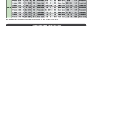
© 2025
– Montajes Industriales EOS S.A. |
Política
de privacidad
PRESTACIÓN DE SERVICIOS IN SITU | VENTA Y