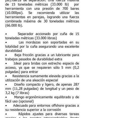
psi).fuerza de separación: Una fuerza máxima
de 15 toneladas métricas (33.000 lb) por
herramienta con una presión de 700 bares
(10.000psi). Se recomienda utilizar las
herramientas en parejas, logrando una fuerza
combinada máxima de 30 toneladas métricas
(66.000 lb).
• Separador accionado por cuña de 15
toneladas métricas (33.000 libras)
• Las mordazas son soportadas en su
totalidad por la cuña asegurando una excelente
durabilidad
• Baja fricción gracias a un lubricante para
trabajos pasados de durabilidad extra
• Ideal para bridas con estrecho espacio de
acceso, ya que se requieren sólo 5 mm (0,2
pulgadas) para entrar
• Resistencia sumamente elevada gracias a la
utilización de una aleación especial
• Diseño compacto y ligero, de apenas 287
mm (11,28 pulgadas) de longitud y un peso de
3,2 kg (7 libras)
• Mango ergonómicamente equilibrado y de
fácil uso (opcional)
• Adecuado para entornos offshore gracias a
su resistencia superior a la corrosión
• Rápidos ajustes para diversas tareas