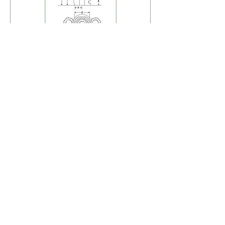
«D» incluye un margen para retirar la
herramientatras apretar el perno con un
recorrido de 15 mm.
En el peso no se incluye el manguito del
extractor.
Para conformar un tensionador de retorno
manual, seleccioneun kit adaptador y una célula
de carga